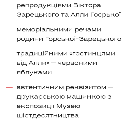
репродукціями Віктора
Зарецького та Алли Госрької
меморіальними речами
родини Горської-Зарецького
традиційними «гостинцями
від Алли» — червоними
яблуками
автентичним реквізитом —
друкарською машинкою з
експозиції Музею
шістдесятництва