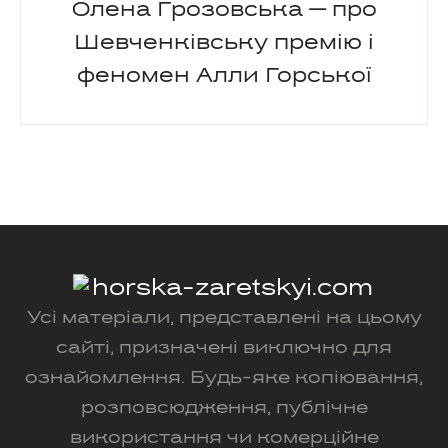
Олена Грозовська — про
Шевченківську премію і
феномен Алли Горської
Усі матеріали, представлені на цьому
сайті, призначені виключно для
ознайомлення. Будь-яке копіювання,
розповсюдження, публічне
використання чи комерційне