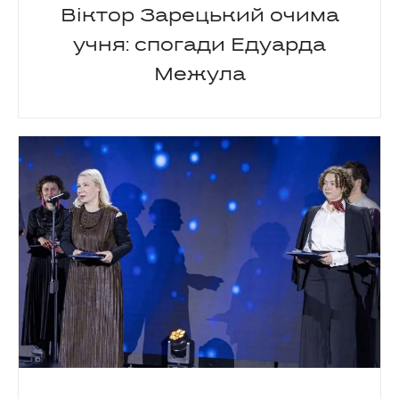
Віктор Зарецький очима
учня: спогади Едуарда
Межула